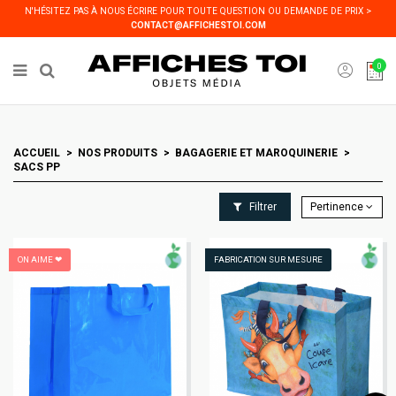
Panneau de gestion des cookies
N'HÉSITEZ PAS À NOUS ÉCRIRE POUR TOUTE QUESTION OU DEMANDE DE PRIX >
CONTACT@AFFICHESTOI.COM
0
ACCUEIL
NOS PRODUITS
BAGAGERIE ET MAROQUINERIE
SACS PP
Filtrer
Pertinence
ON AIME ❤
FABRICATION SUR MESURE