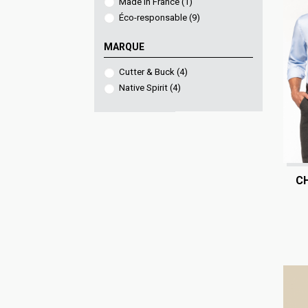
Made in France
(1)
Éco-responsable
(9)
MARQUE
Cutter & Buck
(4)
Native Spirit
(4)
C