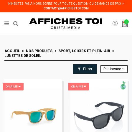
Panneau de gestion des cookies
N'HÉSITEZ PAS À NOUS ÉCRIRE POUR TOUTE QUESTION OU DEMANDE DE PRIX >
CONTACT@AFFICHESTOI.COM
0
ACCUEIL
NOS PRODUITS
SPORT, LOISIRS ET PLEIN-AIR
LUNETTES DE SOLEIL
Filtrer
Pertinence
ON AIME ❤
ON AIME ❤