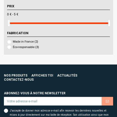
PRIX
0 € - 5 €
FABRICATION
Made in France
(2)
Éco-responsable
(3)
NOS PRODUITS
AFFICHES TOI
ACTUALITÉS
CONTACTEZ-NOUS
ABONNEZ-VOUS À NOTRE NEWSLETTER
J'accepte de donner mon adresse e-mail afin recevoir les dernières nouvelles et
mises à jour directement sur ma boîte de réception. Son utilisation ainsi que mon