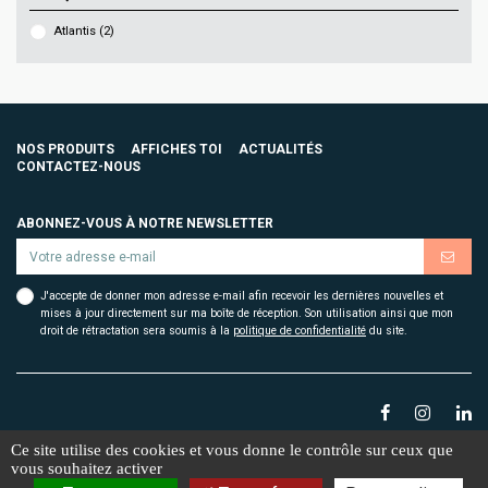
Atlantis
(2)
NOS PRODUITS
AFFICHES TOI
ACTUALITÉS
CONTACTEZ-NOUS
ABONNEZ-VOUS À NOTRE NEWSLETTER
J'accepte de donner mon adresse e-mail afin recevoir les dernières nouvelles et
mises à jour directement sur ma boîte de réception. Son utilisation ainsi que mon
droit de rétractation sera soumis à la
politique de confidentialité
du site.
Ce site utilise des cookies et vous donne le contrôle sur ceux que
vous souhaitez activer
2026 Affiches toi. Conception
ORMA
| Webdesign
Le188
Mentions légales