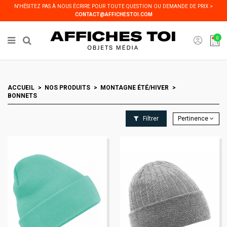
Panneau de gestion des cookies
N'HÉSITEZ PAS À NOUS ÉCRIRE POUR TOUTE QUESTION OU DEMANDE DE PRIX >
CONTACT@AFFICHESTOI.COM
0
ACCUEIL
NOS PRODUITS
MONTAGNE ÉTÉ/HIVER
BONNETS
Filtrer
Pertinence