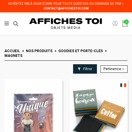
Panneau de gestion des cookies
N'HÉSITEZ PAS À NOUS ÉCRIRE POUR TOUTE QUESTION OU DEMANDE DE PRIX >
CONTACT@AFFICHESTOI.COM
0
ACCUEIL
NOS PRODUITS
GOODIES ET PORTE-CLÉS
MAGNETS
Filtrer
Pertinence