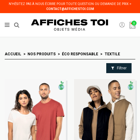
Panneau de gestion des cookies
N'HÉSITEZ PAS À NOUS ÉCRIRE POUR TOUTE QUESTION OU DEMANDE DE PRIX >
CONTACT@AFFICHESTOI.COM
0
ACCUEIL
NOS PRODUITS
ÉCO RESPONSABLE
TEXTILE
Filtrer