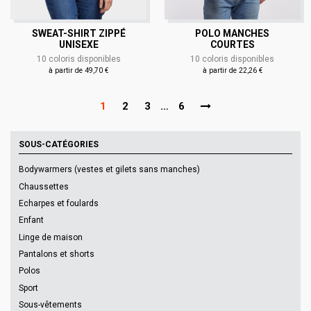
SWEAT-SHIRT ZIPPÉ
POLO MANCHES
UNISEXE
COURTES
10 coloris disponibles
10 coloris disponibles
à partir de 49,70 €
à partir de 22,26 €
1
2
3
…
6
SOUS-CATÉGORIES
Bodywarmers (vestes et gilets sans manches)
Chaussettes
Echarpes et foulards
Enfant
Linge de maison
Pantalons et shorts
Polos
Sport
Sous-vêtements