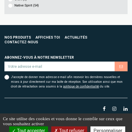
Native Spirit
(54)
NOS PRODUITS
AFFICHES TOI
ACTUALITÉS
CONTACTEZ-NOUS
ABONNEZ-VOUS À NOTRE NEWSLETTER
J'accepte de donner mon adresse e-mail afin recevoir les dernières nouvelles et
mises à jour directement sur ma boîte de réception. Son utilisation ainsi que mon
droit de rétractation sera soumis à la
politique de confidentialité
du site.
Ce site utilise des cookies et vous donne le contrôle sur ceux que
vous souhaitez activer
2026 Affiches toi. Conception
ORMA
| Webdesign
Le188
Mentions légales
Tout accepter
Tout refuser
Personnaliser
Plan du site
Protection des données