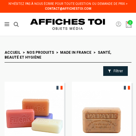
Panneau de gestion des cookies
N'HÉSITEZ PAS À NOUS ÉCRIRE POUR TOUTE QUESTION OU DEMANDE DE PRIX >
CONTACT@AFFICHESTOI.COM
0
ACCUEIL
NOS PRODUITS
MADE IN FRANCE
SANTÉ,
BEAUTÉ ET HYGIÈNE
Filtrer