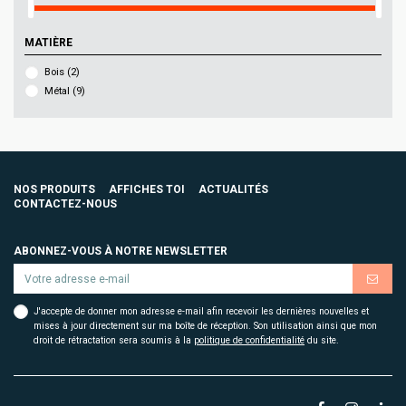
MATIÈRE
Bois
(2)
Métal
(9)
NOS PRODUITS
AFFICHES TOI
ACTUALITÉS
CONTACTEZ-NOUS
ABONNEZ-VOUS À NOTRE NEWSLETTER
J'accepte de donner mon adresse e-mail afin recevoir les dernières nouvelles et
mises à jour directement sur ma boîte de réception. Son utilisation ainsi que mon
droit de rétractation sera soumis à la
politique de confidentialité
du site.