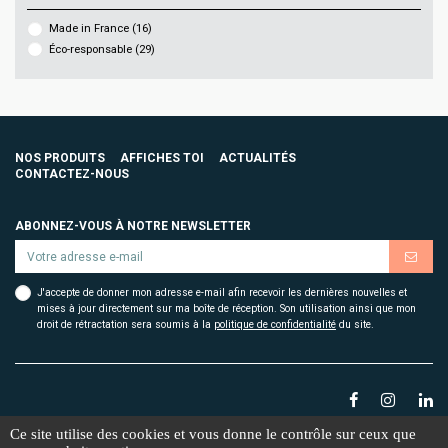
Made in France
(16)
Éco-responsable
(29)
NOS PRODUITS
AFFICHES TOI
ACTUALITÉS
CONTACTEZ-NOUS
ABONNEZ-VOUS À NOTRE NEWSLETTER
J'accepte de donner mon adresse e-mail afin recevoir les dernières nouvelles et
mises à jour directement sur ma boîte de réception. Son utilisation ainsi que mon
droit de rétractation sera soumis à la
politique de confidentialité
du site.
Ce site utilise des cookies et vous donne le contrôle sur ceux que