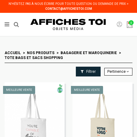
Panneau de gestion des cookies
N'HÉSITEZ PAS À NOUS ÉCRIRE POUR TOUTE QUESTION OU DEMANDE DE PRIX >
CONTACT@AFFICHESTOI.COM
0
ACCUEIL
NOS PRODUITS
BAGAGERIE ET MAROQUINERIE
TOTE BAGS ET SACS SHOPPING
Filtrer
Pertinence
MEILLEURE VENTE
MEILLEURE VENTE