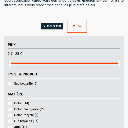
écoresponsable. Faites votre demande de devis directement sur notre site
internet, nous vous répondrons dans les plus brefs délais.
ok
Effacer tout
PRIX
0 € - 28 €
TYPE DE PRODUIT
Sac bouteille
(5)
MATIÈRE
Coton
(14)
Coton biologique
(2)
Coton recyclé
(1)
Fils recyclés
(14)
Jute
(12)