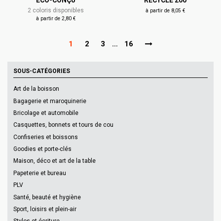
ÉCO-CONÇU
RECYCLÉ 200
2 coloris disponibles
à partir de 8,05 €
à partir de 2,80 €
1
2
3
…
16
SOUS-CATÉGORIES
Art de la boisson
Bagagerie et maroquinerie
Bricolage et automobile
Casquettes, bonnets et tours de cou
Confiseries et boissons
Goodies et porte-clés
Maison, déco et art de la table
Papeterie et bureau
PLV
Santé, beauté et hygiène
Sport, loisirs et plein-air