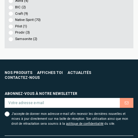
Avira
(4)
BIC
(2)
Craft
(9)
Native Spirit
(70)
Pilot
(1)
Prodir
(3)
Samsonite
(2)
NOS PRODUITS
AFFICHES TOI
ACTUALITÉS
CONTACTEZ-NOUS
ABONNEZ-VOUS À NOTRE NEWSLETTER
J'accepte de donner mon adresse e-mail afin recevoir les dernières nouvelles et
mises à jour directement sur ma boîte de réception. Son utilisation ainsi que mon
droit de rétractation sera soumis à la
politique de confidentialité
du site.