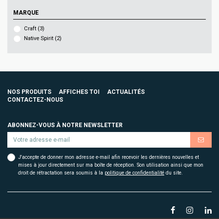
MARQUE
Craft
(3)
Native Spirit
(2)
NOS PRODUITS
AFFICHES TOI
ACTUALITÉS
CONTACTEZ-NOUS
ABONNEZ-VOUS À NOTRE NEWSLETTER
J'accepte de donner mon adresse e-mail afin recevoir les dernières nouvelles et
mises à jour directement sur ma boîte de réception. Son utilisation ainsi que mon
droit de rétractation sera soumis à la
politique de confidentialité
du site.