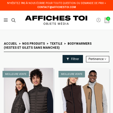
Panneau de gestion des cookies
N'HÉSITEZ PAS À NOUS ÉCRIRE POUR TOUTE QUESTION OU DEMANDE DE PRIX >
CONTACT@AFFICHESTOI.COM
0
ACCUEIL
NOS PRODUITS
TEXTILE
BODYWARMERS
(VESTES ET GILETS SANS MANCHES)
Filtrer
Pertinence
MEILLEURE VENTE
MEILLEURE VENTE