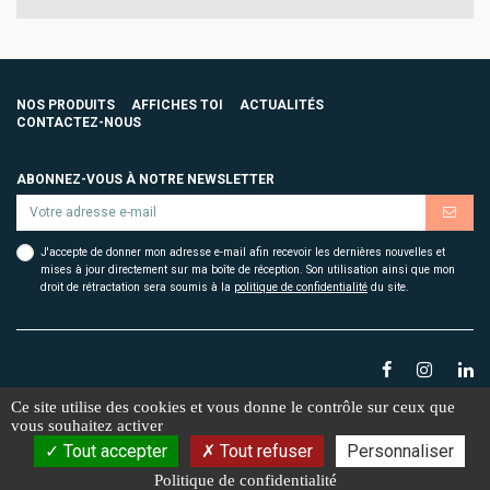
NOS PRODUITS
AFFICHES TOI
ACTUALITÉS
CONTACTEZ-NOUS
ABONNEZ-VOUS À NOTRE NEWSLETTER
J'accepte de donner mon adresse e-mail afin recevoir les dernières nouvelles et
mises à jour directement sur ma boîte de réception. Son utilisation ainsi que mon
droit de rétractation sera soumis à la
politique de confidentialité
du site.
Ce site utilise des cookies et vous donne le contrôle sur ceux que
vous souhaitez activer
2026 Affiches toi. Conception
ORMA
| Webdesign
Le188
Mentions légales
Tout accepter
Tout refuser
Personnaliser
Plan du site
Protection des données
Politique de confidentialité