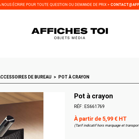
 À NOUS ÉCRIRE POUR TOUTE QUESTION OU DEMANDE DE PRIX >
CONTACT@AFF
ACCESSOIRES DE BUREAU
POT À CRAYON
Pot à crayon
RÉF :
ES661769
À partir de 5,99 € HT
(Tarif indicatif hors marquage et transpor