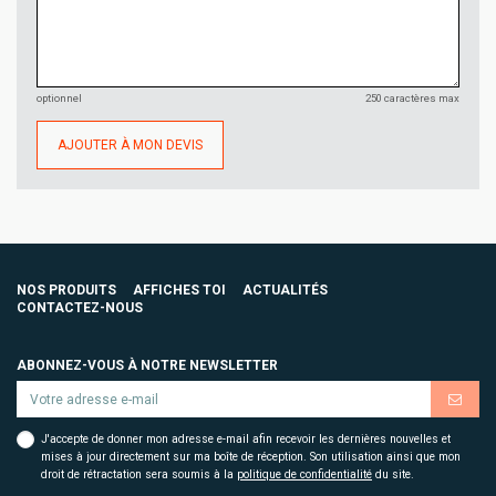
optionnel
250 caractères max
AJOUTER À MON DEVIS
NOS PRODUITS
AFFICHES TOI
ACTUALITÉS
CONTACTEZ-NOUS
ABONNEZ-VOUS À NOTRE NEWSLETTER
J'accepte de donner mon adresse e-mail afin recevoir les dernières nouvelles et
mises à jour directement sur ma boîte de réception. Son utilisation ainsi que mon
droit de rétractation sera soumis à la
politique de confidentialité
du site.