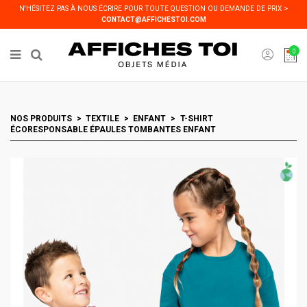
Panneau de gestion des cookies
N'HÉSITEZ PAS À NOUS ÉCRIRE POUR TOUTE QUESTION OU DEMANDE DE PRIX >
CONTACT@AFFICHESTOI.COM
0
NOS PRODUITS
TEXTILE
ENFANT
T-SHIRT
ÉCORESPONSABLE ÉPAULES TOMBANTES ENFANT