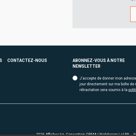
S
CONTACTEZ-NOUS
ABONNEZ-VOUS À NOTRE
NEWSLETTER
J'accepte de donner mon adresse e
jour directement sur ma boîte de r
rétractation sera soumis à la
poli
2026 Affiches toi. Conception
ORMA
| Webdesign
Le188
M