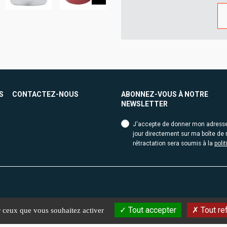
S
CONTACTEZ-NOUS
ABONNEZ-VOUS À NOTRE
NEWSLETTER
J'accepte de donner mon adresse e
jour directement sur ma boîte de r
rétractation sera soumis à la
poli
Tout accepter
Tout re
ur ceux que vous souhaitez activer
2026 Affiches toi. Conception
ORMA
| Webdesign
Le188
M