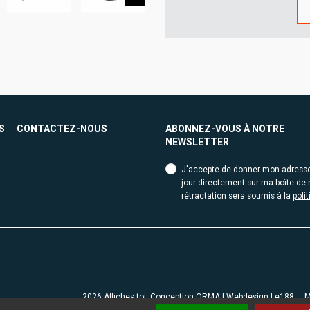
S
CONTACTEZ-NOUS
ABONNEZ-VOUS À NOTRE
NEWSLETTER
J'accepte de donner mon adresse e
jour directement sur ma boîte de r
rétractation sera soumis à la
poli
2026 Affiches toi. Conception
ORMA
| Webdesign
Le188
M